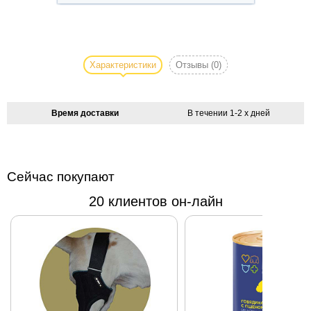
Спортивный
костюм для
собаки
Характеристики
Отзывы
(0)
Prince
Jumper -
спортивный
Время доставки
В течении 1-2 х дней
велюровый
костюм для
королевских
особ,
Сейчас покупают
которые
20 клиентов он-лайн
всегда
стремятся
быть в
тонусе. На
спинке
роскошная
вышивка
"Корона"