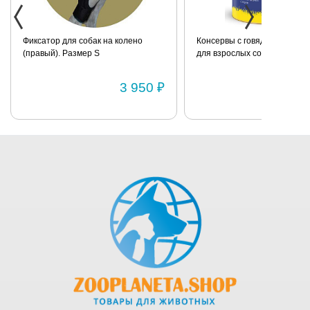
украшенная
стразами.
Серебристые
Фиксатор для собак на колено
Консервы с говядиной и пш
(правый). Размер S
для взрослых собак всех по
лампасы на
BRIT «Premium» 850г
рукавах и
3 950 ₽
штанишках.
Застёжки на
липучках.
80% хлопок,
20%
полиэстер.