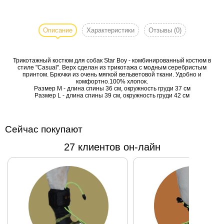
Трикотажный
костюм для
собак Star Boy -
Описание
Характеристики
Отзывы
(0)
комбинированный
костюм в стиле
Трикотажный костюм для собак Star Boy - комбинированный костюм в
"Casual". Верх
стиле "Casual". Верх сделан из трикотажа с модным серебристым
сделан из
принтом. Брючки из очень мягкой вельветовой ткани. Удобно и
комфортно.100% хлопок.
трикотажа с
Размер М - длина спины 36 см, окружность груди 37 см
модным
Размер L - длина спины 39 см, окружность груди 42 см
серебристым
принтом. Брючки
из очень мягкой
Сейчас покупают
вельветовой
27 клиентов он-лайн
ткани. Удобно и
комфортно.100%
хлопок.
Размер М -
длина спины 36
см, окружность
груди 37 см