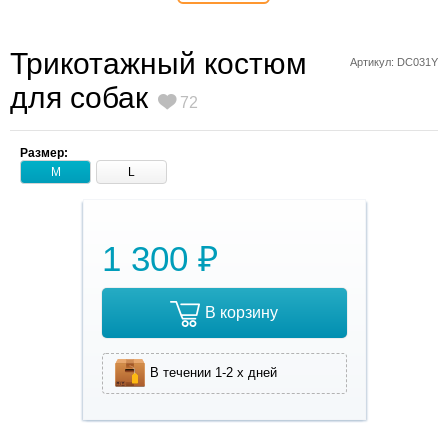
Трикотажный костюм
Артикул: DC031Y
для собак
72
Размер:
M
L
1 300 ₽
В корзину
В течении 1-2 х дней