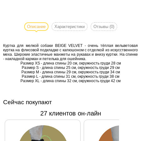
Куртка для
мелкой собаки
BEIGE
Описание
Характеристики
Отзывы
(0)
VELVET -
очень тёплая
Куртка для мелкой собаки BEIGE VELVET - очень тёплая вельветовая
вельветовая
куртка на флисовой подкладке с капюшоном с отделкой из искусственного
куртка на
меха. Широкие эластичные манжеты на рукавах и внизу куртки. На спинке
- накладной карман и петелька для ошейника.
флисовой
Размер XS - длина спины 20 см, окружность груди 28 см
подкладке с
Размер S - длина спины 25 см, окружность груди 29 см
Размер М - длина спины 29 см, окружность груди 34 см
капюшоном с
Размер L - длина спины 31 см, окружность груди 38 см
отделкой из
Размер XL - длина спины 32 см, окружность груди 42 см
искусственного
меха. Широкие
Сейчас покупают
эластичные
манжеты на
27 клиентов он-лайн
рукавах и
внизу куртки.
На спинке -
накладной