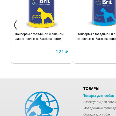
Консервы с говядиной и пшеном
Консервы с говядиной и 
для взрослых собак всех пород
взрослых собак всех поро
BRIT «Premium» 850г
склонных к полноте BRIT
«Premium» 850г
0 ₽
121 ₽
ТОВАРЫ
Товары для собак
Аксессуары для собак
Одежда для собак