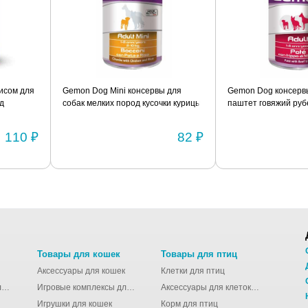
рисом для
Gemon Dog Mini консервы для
Gemon Dog консервы
д
собак мелких пород кусочки курицы
паштет говяжий руб
с рисом 415г
110 ₽
82 ₽
Товары для кошек
Товары для птиц
Аксессуары для кошек
Клетки для птиц
Молодёжные сумки для девушек
Игровые комплексы для кошек
Аксессуары для клеток для птиц
Игрушки для кошек
Корм для птиц