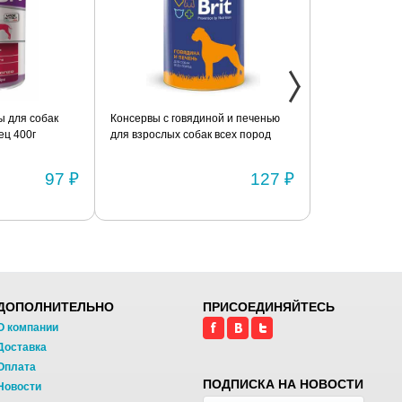
 для собак
Консервы с говядиной и печенью
Консервы с се
ец 400г
для взрослых собак всех пород
взрослых соба
BRIT «Premium» 850г
«Premium» 850
97 ₽
127 ₽
ДОПОЛНИТЕЛЬНО
ПРИСОЕДИНЯЙТЕСЬ
О компании
Доставка
Оплата
ПОДПИСКА НА НОВОСТИ
Новости