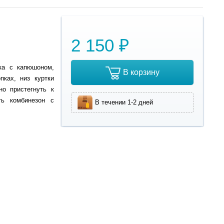
2 150 ₽
вка с капюшоном,
В корзину
пках, низ куртки
но пристегнуть к
ть комбинезон с
В течении 1-2 дней