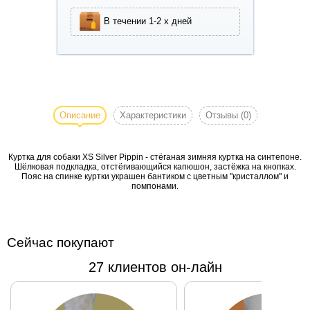
В течении 1-2 х дней
Куртка для
собаки XS Silver
Pippin - стёганая
Описание
Характеристики
Отзывы
(0)
зимняя куртка на
синтепоне.
Куртка для собаки XS Silver Pippin - стёганая зимняя куртка на синтепоне.
Шёлковая
Шёлковая подкладка, отстёгивающийся капюшон, застёжка на кнопках.
подкладка,
Пояс на спинке куртки украшен бантиком с цветным "кристаллом" и
помпонами.
отстёгивающийся
капюшон,
застёжка на
кнопках. Пояс на
Сейчас покупают
спинке куртки
украшен
27 клиентов он-лайн
бантиком с
цветным