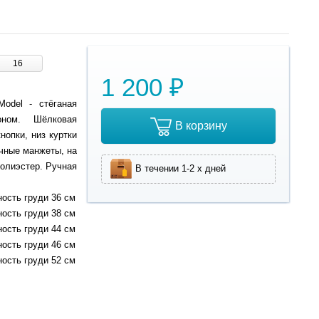
16
1 200 ₽
odel - стёганая
ном. Шёлковая
В корзину
нопки, низ куртки
ичные манжеты, на
полиэстер. Ручная
В течении 1-2 х дней
ность груди 36 см
ность груди 38 см
ность груди 44 см
ность груди 46 см
ность груди 52 см