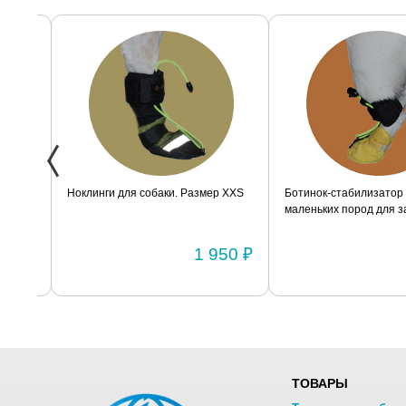
ак
Ноклинги для собаки. Размер XXS
Ботинок-стабилизатор дл
маленьких пород для задн
Размер 2
0 ₽
1 950 ₽
ТОВАРЫ