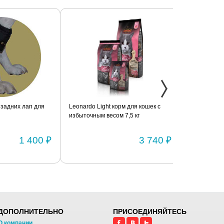
дних лап для
Leonardo Light корм для кошек с
Фиксатор коле
избыточным весом 7,5 кг
шарнирами (п
1 400 ₽
3 740 ₽
ДОПОЛНИТЕЛЬНО
ПРИСОЕДИНЯЙТЕСЬ
О компании