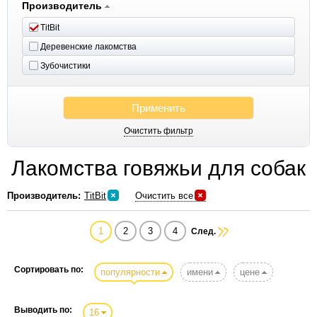
Производитель
TitBit
Деревенские лакомства
Зубочистики
Применить
Очистить фильтр
Лакомства говяжьи для собак
Производитель:
TitBit
Очистить все
1
2
3
4
След.
Сортировать по:
популярности
имени
цене
Выводить по:
16