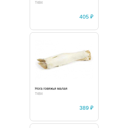
TitBit
405 ₽
Нога говяжья малая
TitBit
389 ₽