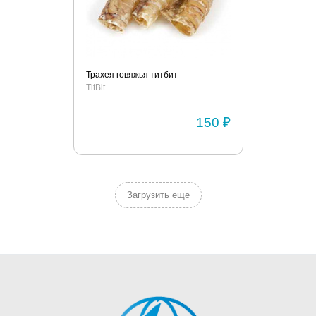
Трахея говяжья титбит
TitBit
150 ₽
Загрузить еще