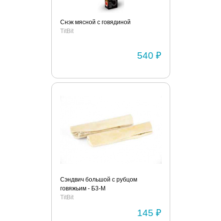
Снэк мясной с говядиной
TitBit
540 ₽
Сэндвич большой с рубцом
говяжьим - Б3-M
TitBit
145 ₽