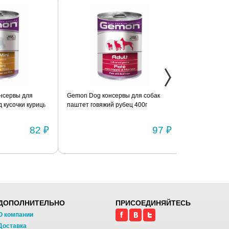
сервы для
Gemon Dog консервы для собак
Консервы с го
кусочки курицы
паштет говяжий рубец 400г
для взрослых 
BRIT «Premium
82 ₽
97 ₽
ДОПОЛНИТЕЛЬНО
ПРИСОЕДИНЯЙТЕСЬ
О компании
Доставка