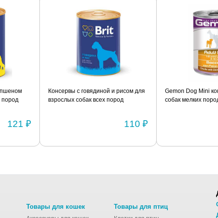
пшеном
Консервы с говядиной и рисом для
Gemon Dog Mini кон
пород
взрослых собак всех пород
собак мелких пород 
склонных к полноте BRIT
с рисом 415г
«Premium» 850г
121 ₽
110 ₽
Товары для кошек
Товары для птиц