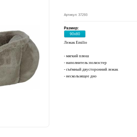
Артикул: 37293
Размер:
90х80
Лежак Emilio
- мягкий плюш
- наполнитель:полиэстер
- съёмный двусторонний лежак
- нескользящее дно