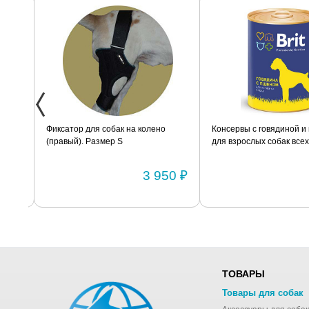
змер
Фиксатор для собак на колено
Консервы с говядиной и 
(правый). Размер S
для взрослых собак всех 
BRIT «Premium» 850г
0 ₽
3 950 ₽
ТОВАРЫ
Товары для собак