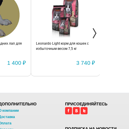
дних лап для
Leonardo Light корм для кошек с
Фиксатор коле
избыточным весом 7,5 кг
шарнирами (п
1 400 ₽
3 740 ₽
ДОПОЛНИТЕЛЬНО
ПРИСОЕДИНЯЙТЕСЬ
О компании
Доставка
Оплата
ПОДПИСКА НА НОВОСТИ