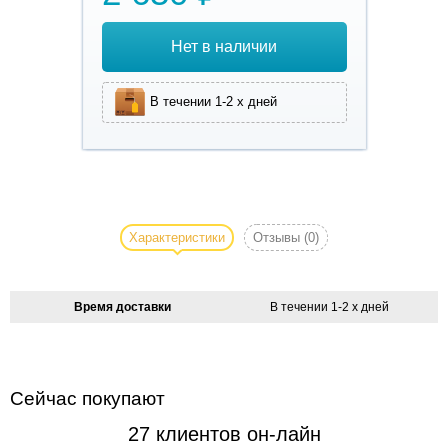
Нет в наличии
В течении 1-2 х дней
Лежак-
кровать
Donia
Характеристики
Отзывы
(0)
- мягкий
плюш
Время доставки
В течении 1-2 х дней
-
наполнитель:
полиэстер
- съёмный
Сейчас покупают
чехол
27 клиентов он-лайн
-