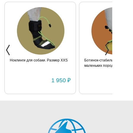
нескользящее
дно
Ноклинги для собаки. Размер XXS
Ботинок-стабилизатор для 
маленьких пород для задних
Размер 2
1 950 ₽
1 