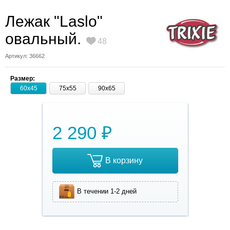
Лежак "Laslo"
овальный.
48
Артикул: 36662
Размер:
60х45
75х55
90х65
2 290 ₽
В корзину
В течении 1-2 дней