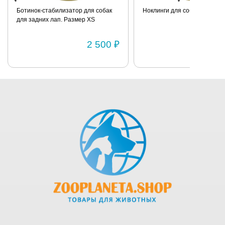
Ботинок-стабилизатор для собак
Ноклинги для собаки. Разме
для задних лап. Размер XS
2 500 ₽
1 