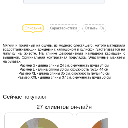
Мягкий и приятный
на ощупь, из
модного
Описание
Характеристики
Отзывы
(0)
блестящего, жатого
материала
Мягкий и приятный на ощупь, из модного блестящего, жатого материала
водоотталкивающий
водоотталкивающий дождевик с капюшоном и кулиской. Застегивается на
дождевик с
липучку на животе. На спинке декоративный накладной кармашек с
вышивкой. Оригинальная контрастная подкладка. Эластичные манжеты
капюшоном и
на рукавах.
кулиской.
Размер S - длина спины 24 см, окружность груди 34 см
Размер L - длина спины 30 см, окружность груди 44 см
Застегивается на
Размер XL - длина спины 35 см, окружность груди 46 см
липучку на животе.
Размер XXL - длина спины 37 см, окружность груди 56 см
На спинке
декоративный
Сейчас покупают
накладной
кармашек с
27 клиентов он-лайн
вышивкой.
Оригинальная
контрастная
подкладка.