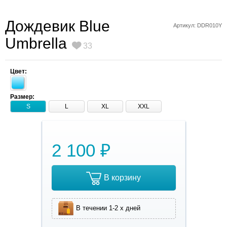
Дождевик Blue
Артикул: DDR010Y
Umbrella
33
Цвет:
Размер:
S
L
XL
XXL
2 100 ₽
В корзину
В течении 1-2 х дней