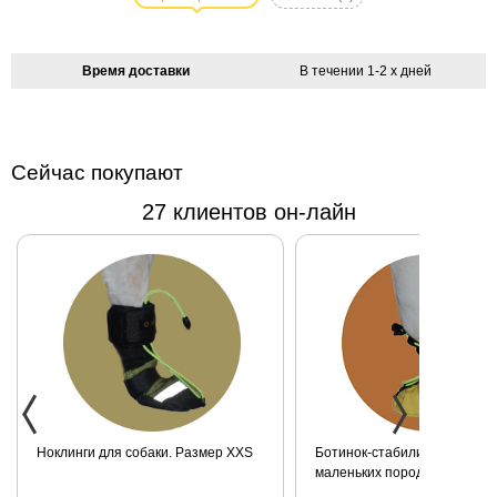
Terrier Tote- это
стильная сумка
из плотной
Время доставки
В течении 1-2 х дней
парусиновой
ткани украшена
аппликацией,
изображающей
Сейчас покупают
популярную
27 клиентов он-лайн
породу собак.
Внутри- карман
для мобильного
телефона,
документов и
карман на
молнии. Ручки из
очень мягкой
искусственной
кожи
серебристого
Ноклинги для собаки. Размер XXS
Ботинок-стабилизатор для 
маленьких пород для задних
цвета.
Размер 2