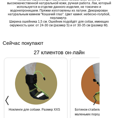
высококачественной натуральной кожи, ручная работа. Лак, который
который
используется в отделке данного изделия, не токсичен и
водонепроницаем. Пряжки изготовлены из латуни. Декорирован
используется в
натуральным камнем "Кошачий глаз". Цвет камня: небесно-голубой,
отделке данного
перламутр.
Ширина ошейника 1,5 см. Ошейник подойдёт для собак, имеющих
изделия, не
окружность шеи: от 24-30 см (размер S) и от 30-35 см (размер М).
токсичен и
водонепроницаем.
Пряжки изготовлены
Сейчас покупают
из латуни.
27 клиентов он-лайн
Декорирован
натуральным
камнем "Кошачий
глаз". Цвет камня:
небесно-голубой,
перламутр.
Ширина ошейника
1,5 см. Ошейник
подойдёт для
собак, имеющих
Ноклинги для собаки. Размер XXS
Ботинок-стабилизатор для 
окружность шеи: от
маленьких пород для задних
24-30 см (размер S)