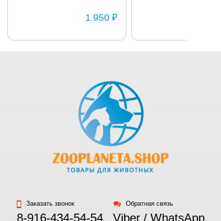
Размер 2
и от 30-35 см
1 950 ₽
1 
(размер М).
Заказать звонок
Обратная связь
8-916-434-54-54
Viber / WhatsApp