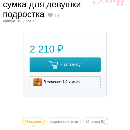
сумка для девушки
подростка
19
Артикул: DFТ709VSY
2 210 ₽
В корзину
В течении 1-2 х дней
Оригинальная
сумка для
девушки
Описание
Характеристики
Отзывы
(0)
подростка из