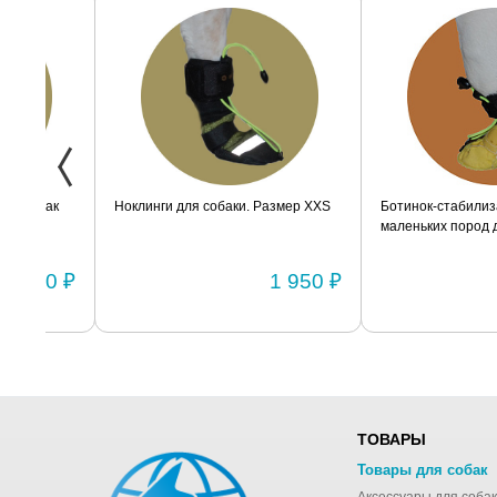
ак
Ноклинги для собаки. Размер XXS
Ботинок-стабилизатор дл
маленьких пород для задн
Размер 2
0 ₽
1 950 ₽
ТОВАРЫ
Товары для собак