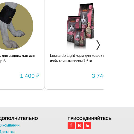
дних лап для
Leonardo Light корм для кошек с
Фиксатор коле
избыточным весом 7,5 кг
шарнирами (п
1 400 ₽
3 740 ₽
ДОПОЛНИТЕЛЬНО
ПРИСОЕДИНЯЙТЕСЬ
О компании
Доставка