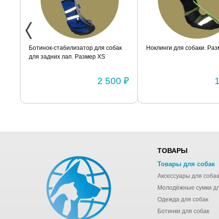
ак
Ноклинги для собаки. Размер XXS
Ботинок-стабилизатор дл
маленьких пород для задн
Размер 2
0 ₽
1 950 ₽
ТОВАРЫ
Товары для собак
Аксессуары для собак
Одежда для собак
Ботинки для собак