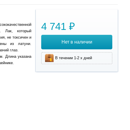
4 741 ₽
ококачественной
а. Лак, который
ия, не токсичен и
Нет в наличии
лены из латуни.
ачий глаз.
м. Длина указана
В течении 1-2 х дней
шейнике.