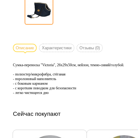
Описание
Характеристики
Отзывы
(0)
Сумка-переноска "Victoria", 26х29х50см, нейлон, темно-синий/голубой.
- полиэстер/микрофибра, стёганая
- поролоновый наполнитель
- с боковым карманом
- с коротким поводком для безопасности
- легко чистящееся дно
Сейчас покупают