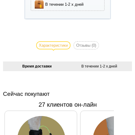
В течении 1-2 х дней
Лёгкий
летний
сарафан
Характеристики
Отзывы
(0)
для шпица
Sunflower
из жатой
Время доставки
В течении 1-2 х дней
ткани.
Вышивка,
накладной
кармашек
Сейчас покупают
на спинке-
27 клиентов он-лайн
простенько,
но
несомненно
со вкусом!
100%