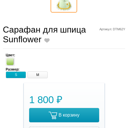
Cарафан для шпица
Артикул: DTM62Y
Sunflower
Цвет:
Размер:
S
M
1 800 ₽
В корзину