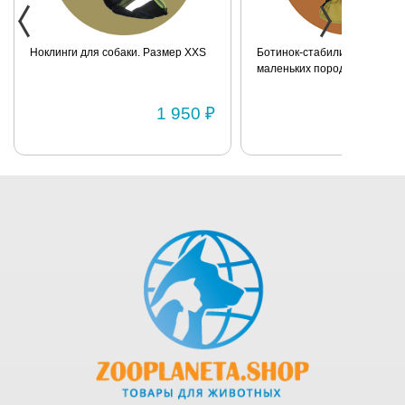
измерить
собаку
Ноклинги для собаки. Размер XXS
Ботинок-стабилизатор для 
маленьких пород для задних
Размер 2
1 950 ₽
1 