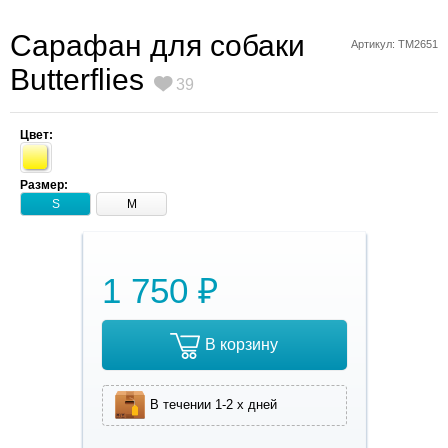
Cарафан для собаки
Артикул: TM2651
Butterflies
39
Цвет:
Размер:
S
M
1 750 ₽
В корзину
В течении 1-2 х дней