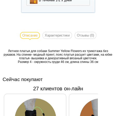
В течении 1-2 х дней
Летнее
платья для
собаки
Описание
Характеристики
Отзывы
(0)
Summer
Yellow
Летнее платья для собаки Summer Yellow Flowers из трикотажа без
Flowers
рукавов. На спинке- модный принт, пояс платья расшит цветами, на юбке
из трикотажа
платья- вышивка и декоративный вязаный цветочек.
Размер 4 - окружность груди 46 см, длина спины 36 см
без рукавов.
На спинке-
модный
Сейчас покупают
принт, пояс
платья
27 клиентов он-лайн
расшит
цветами, на
юбке платья-
вышивка и
декоративный