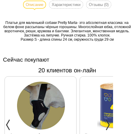
собаки Pretty
Описание
Характеристики
Отзывы
(0)
Marta- это
абсолютная
Платье для маленькой собаки Pretty Marta- это абсолютная классика: на
классика: на
белом фоне рассыпаны чёрные горошины. Многослойная юбка, отложной
белом фоне
воротничок, рюши, кружева и бантики. Элегантная, женственная модель.
Застёжка на липучке. Ручная стирка. 100% хлопок.
рассыпаны
Размер S - длина спины 24 см, окружность груди 29 см
чёрные
горошины.
Многослойная
Сейчас покупают
юбка,
отложной
20 клиентов он-лайн
воротничок,
рюши,
кружева и
бантики.
Элегантная,
женственная
модель.
Застёжка на
липучке.