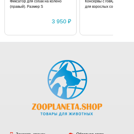
Ручная
Фиксатор для собак на колено
Консервы с говядиной и пш
(правый). Размер S
для взрослых собак всех по
стирка. 100%
BRIT «Premium» 850г
хлопок.
3 950 ₽
Размер S -
длина спины
24 см,
окружность
груди 29 см