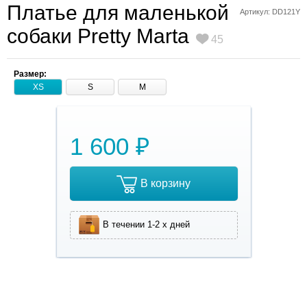
Платье для маленькой
Артикул: DD121Y
собаки Pretty Marta
45
Размер:
XS
S
M
1 600 ₽
В корзину
В течении 1-2 х дней
Платье для
маленькой