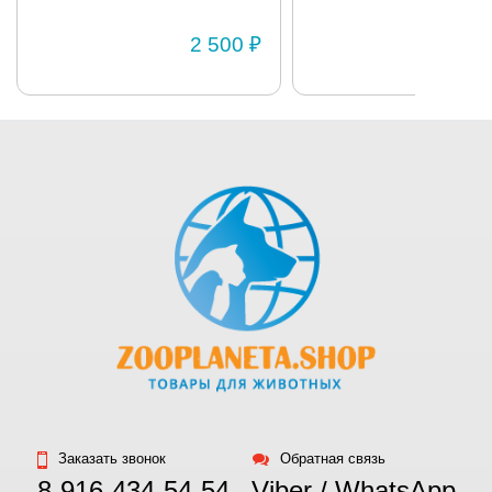
BRIT «Premium» 850г
стирка.
3 950 ₽
Как измерить
собаку
Заказать звонок
Обратная связь
8-916-434-54-54
Viber / WhatsApp