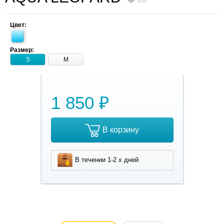
Цвет:
Размер:
S
M
1 850 ₽
В корзину
В течении 1-2 х дней
Нарядное,
яркое,