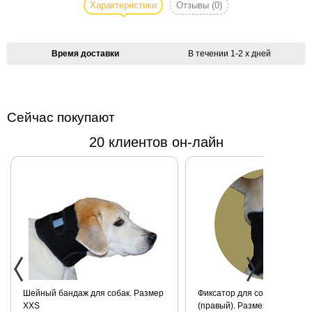
современное
Характеристики
Отзывы
(0)
платье для
собаки AQUA
LEOPARD:
Время доставки
В течении 1-2 х дней
топ из
блестящей
стрейч-ткани
, юбка из
Сейчас покупают
шифона и
20 клиентов он-лайн
атласа. Пояс
платья
украшен
декоративной
цепочкой.
Для
девушек,
которые
любят быть в
центре
внимания.
Фиксатор для собак на колено
Консервы с говядиной и пш
(правый). Размер S
для взрослых собак всех по
Ручная