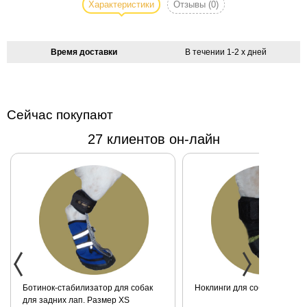
современное
Характеристики
Отзывы
(0)
платье для
собаки PINK
LEOPARD:
Время доставки
В течении 1-2 х дней
топ из
блестящей
ткани, юбка
из шифона и
Сейчас покупают
атласа. Пояс
27 клиентов он-лайн
платья
украшен
декоративной
цепочкой.
Для
девушек,
которые
любят быть в
центре
внимания.
Ручная
Ноклинги для собаки. Размер XXS
Ботинок-стабилизатор для 
маленьких пород для задних
стирка.