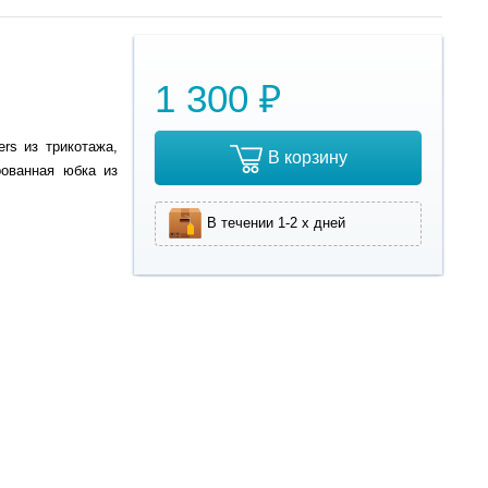
1 300 ₽
rs из трикотажа,
В корзину
рованная юбка из
В течении 1-2 х дней