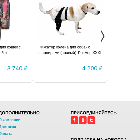
 для кошек с
Фиксатор колена для собак с
Растяжка для 
5 кг
шарнирами (правый). Размер XXXL
собак. Размер
3 740 ₽
4 200 ₽
ДОПОЛНИТЕЛЬНО
ПРИСОЕДИНЯЙТЕСЬ
О компании
Доставка
Оплата
ПОДПИСКА НА НОВОСТИ