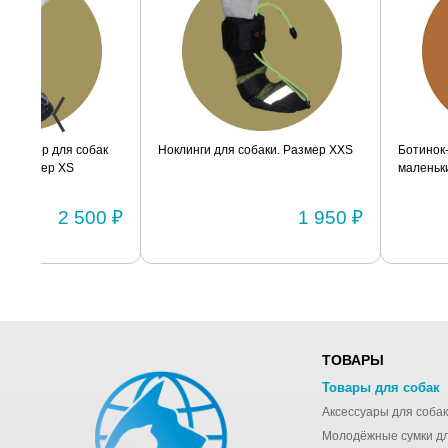
ак
Ноклинги для собаки. Размер XXS
Ботинок-стабилизатор дл
маленьких пород для задн
Размер 2
0 ₽
1 950 ₽
ТОВАРЫ
Товары для собак
Аксессуары для собак