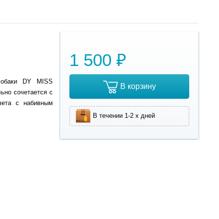
1 500 ₽
собаки DY MISS
В корзину
ьно сочетается с
вета с набивным
В течении 1-2 х дней