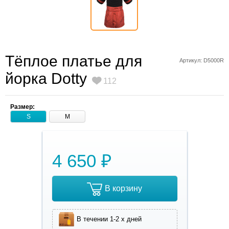
Тёплое платье для
Артикул: D5000R
йорка Dotty
112
Размер:
S
M
4 650 ₽
В корзину
В течении 1-2 х дней