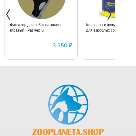
коробочке.
Сделано в
Италии.
 для собак на колено
Как измерить
Консервы с говядиной и пшеном
. Размер S
для взрослых собак всех пород
собаку
BRIT «Premium» 850г
3 950 ₽
121 ₽