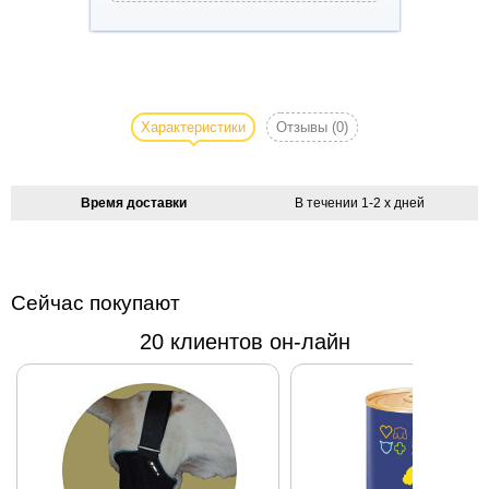
Комбинированное
тёплое платье
для йорка Dotty
Характеристики
Отзывы
(0)
эксклюзивной
серии: свитер из
мериносовой
Время доставки
В течении 1-2 х дней
шерсти идеально
сочетается с
юбкой и парчовой
ткани. На
Сейчас покупают
юбочке-
20 клиентов он-лайн
встречные
складки и
декоративные
кармашки. Товар
поставляется в
фирменной
подарочной