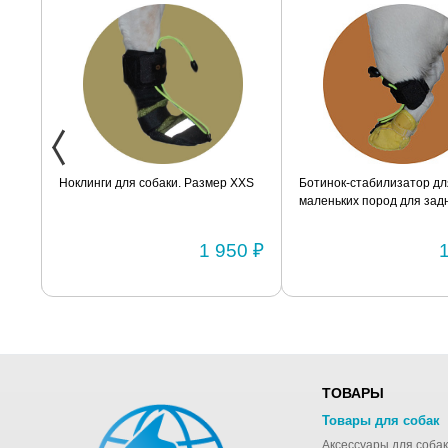
ак
Ноклинги для собаки. Размер XXS
Ботинок-стабилизатор дл
маленьких пород для задн
Размер 2
0 ₽
1 950 ₽
ТОВАРЫ
Товары для собак
Аксессуары для собак