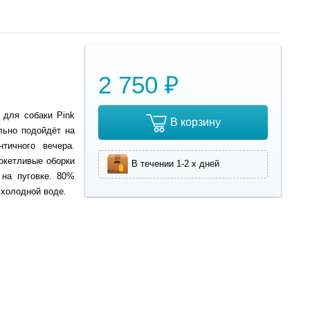
2 750 ₽
 для собаки Pink
В корзину
льно подойдёт на
тичного вечера.
Кокетливые оборки
В течении 1-2 х дней
 на пуговке. 80%
 холодной воде.