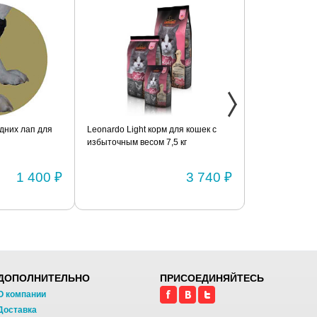
дних лап для
Leonardo Light корм для кошек с
Фиксатор коле
избыточным весом 7,5 кг
шарнирами (п
1 400 ₽
3 740 ₽
ДОПОЛНИТЕЛЬНО
ПРИСОЕДИНЯЙТЕСЬ
О компании
Доставка