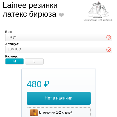
Lainee резинки
латекс бирюза
Вес:
1/4 уп.
Артикул:
LBMTUQ
Размер:
M
L
480 ₽
Нет в наличии
В течении 1-2 х дней