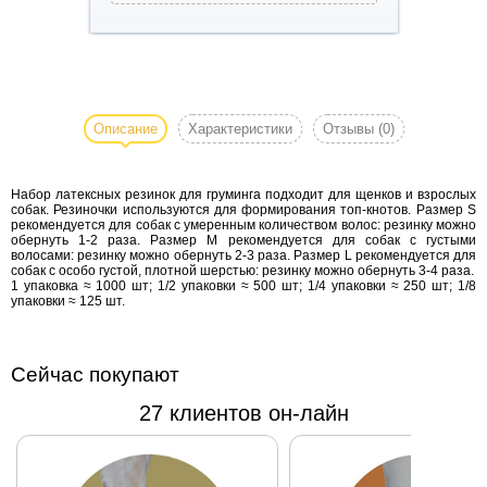
Набор
латексных
резинок для
Описание
Характеристики
Отзывы
(0)
груминга
подходит для
Набор латексных резинок для груминга подходит для щенков и взрослых
щенков и
собак. Резиночки используются для формирования топ-кнотов. Размер S
взрослых
рекомендуется для собак с умеренным количеством волос: резинку можно
обернуть 1-2 раза. Размер М рекомендуется для собак с густыми
собак.
волосами: резинку можно обернуть 2-3 раза. Размер L рекомендуется для
Резиночки
собак с особо густой, плотной шерстью: резинку можно обернуть 3-4 раза.
1 упаковка ≈ 1000 шт; 1/2 упаковки ≈ 500 шт; 1/4 упаковки ≈ 250 шт; 1/8
используются
упаковки ≈ 125 шт.
для
формирования
топ-кнотов.
Сейчас покупают
Размер S
27 клиентов он-лайн
рекомендуется
для собак с
умеренным
количеством