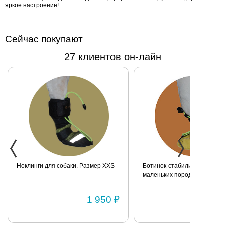
(3 м), 20
яркое настроение!
кг (5 м).
Сейчас покупают
27 клиентов он-лайн
Ноклинги для собаки. Размер XXS
Ботинок-стабилизатор для 
маленьких пород для задних
Размер 2
1 950 ₽
1 