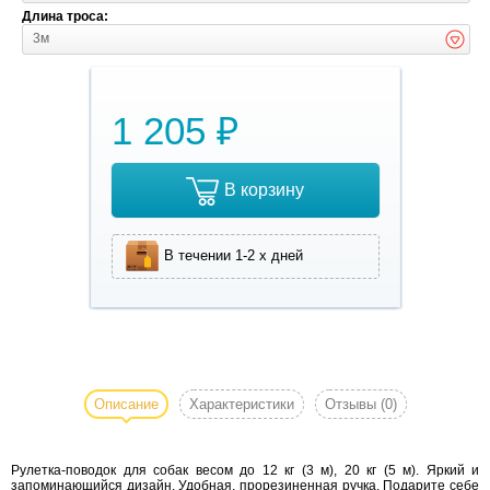
Длина троса:
3м
1 205 ₽
В корзину
В течении 1-2 х дней
Рулетка-
поводок
для
Описание
Характеристики
Отзывы
(0)
собак
весом
Рулетка-поводок для собак весом до 12 кг (3 м), 20 кг (5 м). Яркий и
до 12 кг
запоминающийся дизайн. Удобная, прорезиненная ручка. Подарите себе