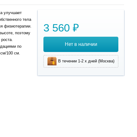
ка улучшает
обственного тела
3 560 ₽
ля физиотерапии.
высоте, поэтому
 роста.
Нет в наличии
ндациями по
 cм/100 cм.
В течении 1-2 х дней (Москва)