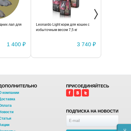
дних лап для
Leonardo Light корм для кошек с
Фиксатор коле
избыточным весом 7,5 кг
шарнирами (п
1 400 ₽
3 740 ₽
ДОПОЛНИТЕЛЬНО
ПРИСОЕДИНЯЙТЕСЬ
О компании
Доставка
Оплата
ПОДПИСКА НА НОВОСТИ
Новости
Статьи
Акции