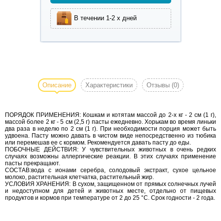
В течении 1-2 х дней
Паста для
выведения шерсти
Cliny способствует
Описание
Характеристики
Отзывы
(0)
естественному
выведению комков
ПОРЯДОК ПРИМЕНЕНИЯ: Кошкам и котятам массой до 2-х кг - 2 см (1 г),
шерсти из желудка
массой более 2 кг - 5 см (2,5 г) пасты ежедневно. Хорькам во время линьки
животных.
два раза в неделю по 2 см (1 г). При необходимости порция может быть
удвоена. Пасту можно давать в чистом виде непосредственно из тюбика
Избавляет кошек
или перемешав ее с кормом. Рекомендуется давать пасту до еды.
от рвоты, потери
ПОБОЧНЫЕ ДЕЙСТВИЯ: У чувствительных животных в очень редких
случаях возможны аллергические реакции. В этих случаях применение
аппетита,
пасты прекращают.
закупорки
СОСТАВ:вода с ионами серебра, солодовый экстракт, сухое цельное
молоко, растительная клетчатка, растительный жир.
кишечника,
УСЛОВИЯ ХРАНЕНИЯ: В сухом, защищенном от прямых солнечных лучей
и недоступном для детей и животных месте, отдельно от пищевых
запоров. Обладает
продуктов и кормов при температуре от 2 до 25 °C. Срок годности - 2 года.
привлекательным
для кошек вкусом