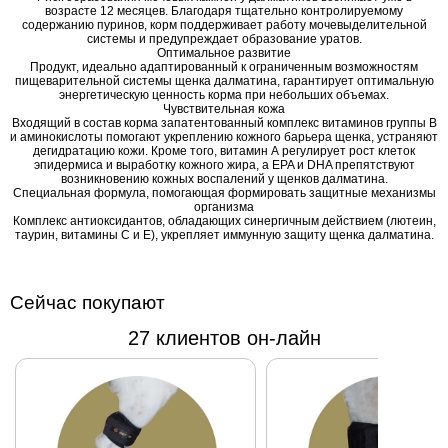
возрасте 12 месяцев. Благодаря тщательно контролируемому
содержанию пуринов, корм поддерживает работу мочевыделительной
системы и предупреждает образование уратов.
Оптимальное развитие
Продукт, идеально адаптированный к ограниченным возможностям
пищеварительной системы щенка далматина, гарантирует оптимальную
энергетическую ценность корма при небольших объемах.
Чувствительная кожа
Входящий в состав корма запатентованный комплекс витаминов группы В
и аминокислоты помогают укреплению кожного барьера щенка, устраняют
дегидратацию кожи. Кроме того, витамин А регулирует рост клеток
эпидермиса и выработку кожного жира, а EPA и DHA препятствуют
возникновению кожных воспалений у щенков далматина.
Специальная формула, помогающая формировать защитные механизмы
организма
Комплекс антиоксидантов, обладающих синергичным действием (лютеин,
таурин, витамины С и Е), укрепляет иммунную защиту щенка далматина.
Сейчас покупают
27 клиентов он-лайн