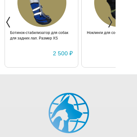
Ноклинги для собаки. Размер XXS
Ботинок-стабилизатор для 
маленьких пород для задних
Размер 2
1 950 ₽
1 