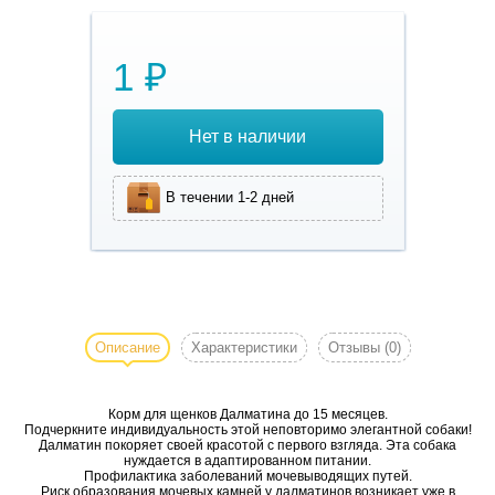
1 ₽
Нет в наличии
В течении 1-2 дней
Корм для
щенков
Далматина
Описание
Характеристики
Отзывы
(0)
до 15
месяцев.
Корм для щенков Далматина до 15 месяцев.
Размеры
Подчеркните индивидуальность этой неповторимо элегантной собаки!
упаковки:
Далматин покоряет своей красотой с первого взгляда. Эта собака
нуждается в адаптированном питании.
1 кг, 12 кг.
Профилактика заболеваний мочевыводящих путей.
Риск образования мочевых камней у далматинов возникает уже в