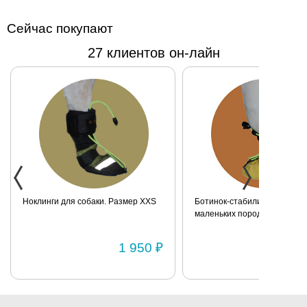
Сейчас покупают
27 клиентов он-лайн
Ноклинги для собаки. Размер XXS
Ботинок-стабилизатор для 
маленьких пород для задних
Размер 2
1 950 ₽
1 