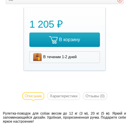
1 205 ₽
В корзину
В течении 1-2 дней
Рулетка-
поводок
для
Описание
Характеристики
Отзывы
(0)
собак
весом
Рулетка-поводок для собак весом до 12 кг (3 м), 20 кг (5 м). Яркий и
до 12 кг
запоминающийся дизайн. Удобная, прорезиненная ручка. Подарите себе
(3 м), 20
яркое настроение!
кг (5 м).