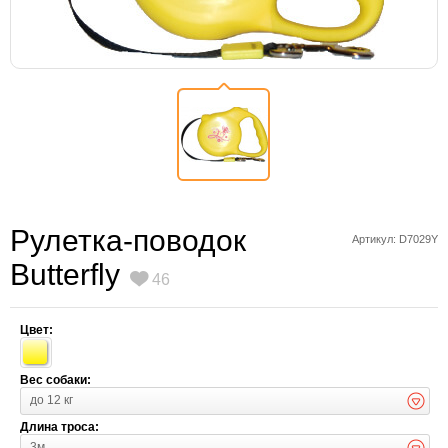
Рулетка-поводок
Артикул: D7029Y
Butterfly
46
Цвет:
Вес собаки:
до 12 кг
Длина троса:
3м