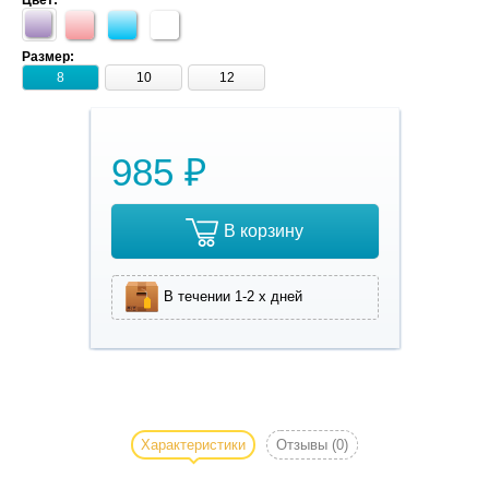
Цвет:
Размер:
8
10
12
985 ₽
В корзину
В течении 1-2 х дней
Ожерелье для
маленьких
собак LUXE
Характеристики
Отзывы
(0)
PEARLE
NECKLACE -