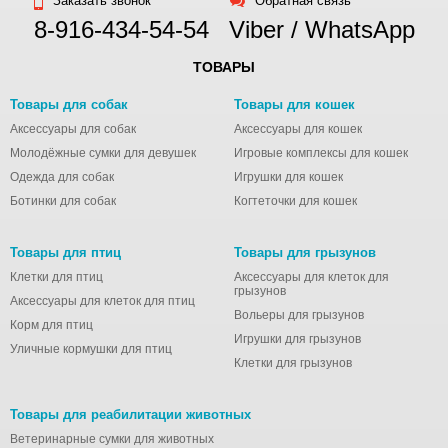
Заказать звонок
Обратная связь
процессах в
8-916-434-54-54
Viber / WhatsApp
желудке и
кишечнике,
ТОВАРЫ
заболеваниях
пищеварительного
Товары для собак
Товары для кошек
тракта вирусной и
Аксессуары для собак
Аксессуары для кошек
бактериальной
Молодёжные сумки для девушек
Игровые комплексы для кошек
этиологии, а также
Одежда для собак
Игрушки для кошек
при пищевых
Ботинки для собак
Когтеточки для кошек
отравлениях,
нарушениях диеты,
при
Товары для птиц
Товары для грызунов
неблагоприятных
Клетки для птиц
Аксессуары для клеток для
грызунов
экологических
Аксессуары для клеток для птиц
Вольеры для грызунов
условиях,
Корм для птиц
перегрузке
Игрушки для грызунов
Уличные кормушки для птиц
организма
Клетки для грызунов
токсичными,
ядовитыми
Товары для реабилитации животных
веществами,
Ветеринарные сумки для животных