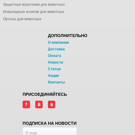
лекарственными
Защитные воротники для животных
средствами.
Инвалидные коляски для животных
Ортезы для животных
Также показанием к
применению
Ветсорбин™
ДОПОЛНИТЕЛЬНО
является
О компании
преодоление
Доставка
аллергических
Оплата
реакций и
Новости
обеспечение
Статьи
оптимального
Акции
функционирования
Контакты
печени и почек.
Применение и
ПРИСОЕДИНЯЙТЕСЬ
дозировка: по 1
таблетке на 2 кг
веса 3 раза в день.
Форма выпуска:
ПОДПИСКА НА НОВОСТИ
таблетки, 60
шт.
Т
овар