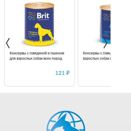
собранный
резиночкой.
Консервы с говядиной и пшеном
Консервы с говядиной и рис
для взрослых собак всех пород
взрослых собак всех пород
BRIT «Premium» 850г
склонных к полноте BRIT
«Premium» 850г
121 ₽