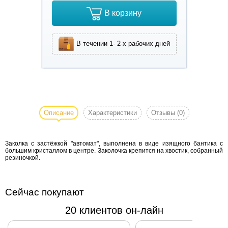
В корзину
В течении 1- 2-х рабочих дней
Заколка с
застёжкой
"автомат",
Описание
Характеристики
Отзывы
(0)
выполнена
в виде
Заколка с застёжкой "автомат", выполнена в виде изящного бантика с
изящного
большим кристаллом в центре. Заколочка крепится на хвостик, собранный
бантика с
резиночкой.
большим
кристаллом
в центре.
Сейчас покупают
Заколочка
20 клиентов он-лайн
крепится на
хвостик,