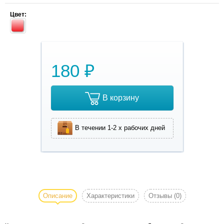
Цвет:
180 ₽
В корзину
В течении 1-2 х рабочих дней
Клипсы для
волос с
лёгким
Описание
Характеристики
Отзывы
(0)
перламутром.
Легко