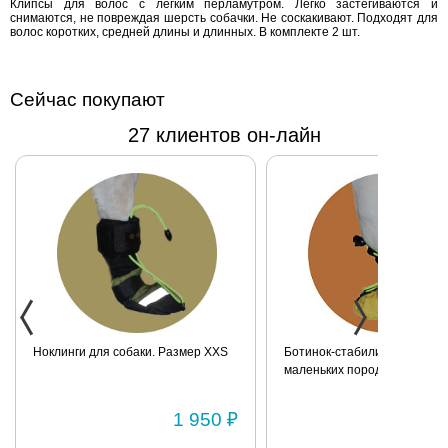
Клипсы для волос с лёгким перламутром. Легко застёгиваются и
застёгиваются
снимаются, не повреждая шерсть собачки. Не соскакивают. Подходят для
и снимаются,
волос коротких, средней длины и длинных. В комплекте 2 шт.
не повреждая
шерсть
собачки. Не
Сейчас покупают
соскакивают.
27 клиентов он-лайн
Подходят для
волос
коротких,
средней
длины и
длинных. В
комплекте 2
шт.
Ноклинги для собаки. Размер XXS
Ботинок-стабилизатор для 
маленьких пород для задних
Размер 2
1 950 ₽
1 