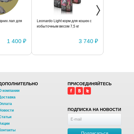
дних лап для
Leonardo Light корм для кошек с
Фиксатор коле
избыточным весом 7,5 кг
шарнирами (п
1 400 ₽
3 740 ₽
ДОПОЛНИТЕЛЬНО
ПРИСОЕДИНЯЙТЕСЬ
О компании
Доставка
Оплата
ПОДПИСКА НА НОВОСТИ
Новости
Статьи
Акции
Контакты
Подписаться