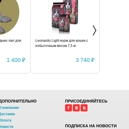
дних лап для
Leonardo Light корм для кошек с
Фиксатор коле
избыточным весом 7,5 кг
шарнирами (п
1 400 ₽
3 740 ₽
ДОПОЛНИТЕЛЬНО
ПРИСОЕДИНЯЙТЕСЬ
О компании
Доставка
Оплата
ПОДПИСКА НА НОВОСТИ
Новости