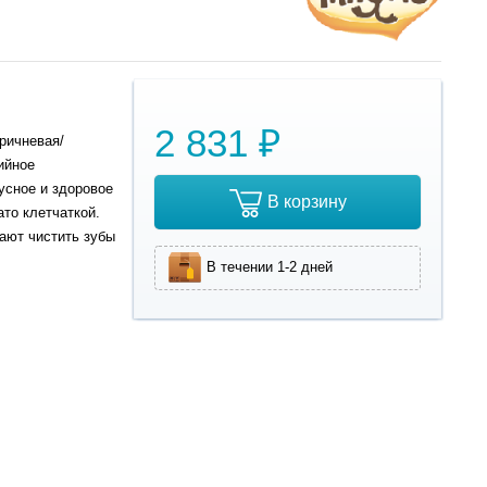
2 831 ₽
ричневая/
ийное
усное и здоровое
В корзину
то клетчаткой.
ают чистить зубы
В течении 1-2 дней