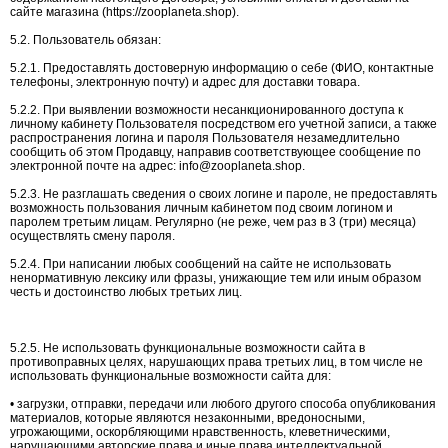
сайте магазина (https://zooplaneta.shop).
5.2. Пользователь обязан:
5.2.1. Предоставлять достоверную информацию о себе (ФИО, контактные
телефоны, электронную почту) и адрес для доставки товара.
5.2.2. При выявлении возможности несанкционированного доступа к
личному кабинету Пользователя посредством его учетной записи, а также
распространения логина и пароля Пользователя незамедлительно
сообщить об этом Продавцу, направив соответствующее сообщение по
электронной почте на адрес: info@zooplaneta.shop.
5.2.3. Не разглашать сведения о своих логине и пароле, не предоставлять
возможность пользования личным кабинетом под своим логином и
паролем третьим лицам. Регулярно (не реже, чем раз в 3 (три) месяца)
осуществлять смену пароля.
5.2.4. При написании любых сообщений на сайте не использовать
ненормативную лексику или фразы, унижающие тем или иным образом
честь и достоинство любых третьих лиц.
5.2.5. Не использовать функциональные возможности сайта в
противоправных целях, нарушающих права третьих лиц, в том числе не
использовать функциональные возможности сайта для:
• загрузки, отправки, передачи или любого другого способа опубликования
материалов, которые являются незаконными, вредоносными,
угрожающими, оскорбляющими нравственность, клеветническими,
нарушающими авторские права и иные права интеллектуальной