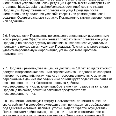
измененных условий или новой редакции Оферты в сети «Интернет» на
странице: https://zooplaneta.shop/contacts/, если иной срок не указан
Продавцом. Продолжение использования услуг Продавца после
изменения или дополнения условий Оферты или размещения новой
редакции Оферты означает согласие Покупателя с такими изменениями
или редакцией.
2.6. В случае если Покупатель не согласен с внесенными изменениями/
новой редакцией Оферты или желает прекратить использование услуг
Продавца по любому другому основанию, он вправе незамедлительно
прекратить пользоваться услугами Продавца. Покупатель также вправе
удалить персональную информацию, указанную в его Профиле
пользователя.
2.7. Продавец рекомендует лицам, не достигшим 18 лет, воздержаться от
доступа к персонализированным сервисам сайта. Продавец не собирает
намеренно сведений, поступивших от несовершеннолетних, включая
персональные данные последних и не ориентирует содержание сайта на
несовершеннолетних. Ответственность за действия
несовершеннолетних, включая приобретение ими товаров из каталога
Продавца на сайте, лежит на законных представителях
несовершеннолетних.
2.8. Принимая настоящую Оферту, Пользователь понимает значение
своих действий и способен руководить ими, не находится в заблуждении,
под действием обмана, насилия, угрозы. Акцепт Оферты осуществлен
Пользователем добровольно, с предварительным ознакомлением со
всеми ее условиями, содержание которых Пользователю понятно. В