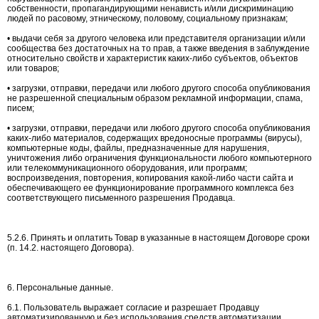
собственности, пропагандирующими ненависть и/или дискриминацию
людей по расовому, этническому, половому, социальному признакам;
• выдачи себя за другого человека или представителя организации и/или
сообщества без достаточных на то прав, а также введения в заблуждение
относительно свойств и характеристик каких-либо субъектов, объектов
или товаров;
• загрузки, отправки, передачи или любого другого способа опубликования
не разрешенной специальным образом рекламной информации, спама,
писем;
• загрузки, отправки, передачи или любого другого способа опубликования
каких-либо материалов, содержащих вредоносные программы (вирусы),
компьютерные коды, файлы, предназначенные для нарушения,
уничтожения либо ограничения функциональности любого компьютерного
или телекоммуникационного оборудования, или программ;
воспроизведения, повторения, копирования какой-либо части сайта и
обеспечивающего ее функционирование программного комплекса без
соответствующего письменного разрешения Продавца.
5.2.6. Принять и оплатить Товар в указанные в настоящем Договоре сроки
(п. 14.2. настоящего Договора).
6. Персональные данные.
6.1. Пользователь выражает согласие и разрешает Продавцу
автоматизированную и без использования средств автоматизации