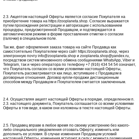
2.3. Акцептом настоящей Оферты является согласие Покупателя на
приобретение товара на https://zooplaneta.shop. Согласие выражается
путем прохождения регистрации и авторизации с использованием
процедуры, предусмотренной Продавцом, и подтверждается в
автоматическом режиме в форме проставления отметки о согласии
(галочки) в специальном поле.
Так же, факт оформления заказа товара на сайте Продавца как
самостоятельно Покупателем через сайт https://zooplaneta.shop, через
электронную почту info@zooplaneta.shop и zooplaneta.shop@yandex.ru,
посредством систем мгновенного обмена сообщениями WhatsApp, Viber и
Telegram, так и через оператора по телефону +7 (916) 434 54 54 означает,
что Покупатель согласен со всеми условиями настоящей Оферты,
Покупатель рассматривается как лицо, вступившее с Продавцом в
договорные отношения. Договор купли-продажи дистанционным
способом между Продавцом и Покупателем считается заключенным.
2.4. Осуществляя акцепт настоящей Оферты в порядке, определенном п.
2.3. настоящего документа, Покупатель соглашается со всеми условиями
Оферты в том виде, в каком они изложены в тексте настоящей Оферты.
2.5. Продавец вправе в любое время по своему усмотрению без какого-
либо специального уведомления отозвать Оферту, изменить или
дополнить ее условия. В случае изменения Продавцом условий
настоящей Оферты, изменения вступают в силу с момента размещения