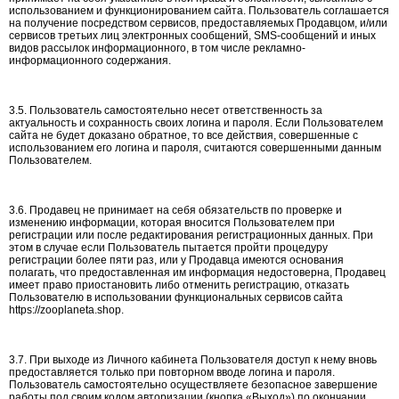
использованием и функционированием сайта. Пользователь соглашается
на получение посредством сервисов, предоставляемых Продавцом, и/или
сервисов третьих лиц электронных сообщений, SMS-сообщений и иных
видов рассылок информационного, в том числе рекламно-
информационного содержания.
3.5. Пользователь самостоятельно несет ответственность за
актуальность и сохранность своих логина и пароля. Если Пользователем
сайта не будет доказано обратное, то все действия, совершенные с
использованием его логина и пароля, считаются совершенными данным
Пользователем.
3.6. Продавец не принимает на себя обязательств по проверке и
изменению информации, которая вносится Пользователем при
регистрации или после редактирования регистрационных данных. При
этом в случае если Пользователь пытается пройти процедуру
регистрации более пяти раз, или у Продавца имеются основания
полагать, что предоставленная им информация недостоверна, Продавец
имеет право приостановить либо отменить регистрацию, отказать
Пользователю в использовании функциональных сервисов сайта
https://zooplaneta.shop.
3.7. При выходе из Личного кабинета Пользователя доступ к нему вновь
предоставляется только при повторном вводе логина и пароля.
Пользователь самостоятельно осуществляете безопасное завершение
работы под своим кодом авторизации (кнопка «Выход») по окончании