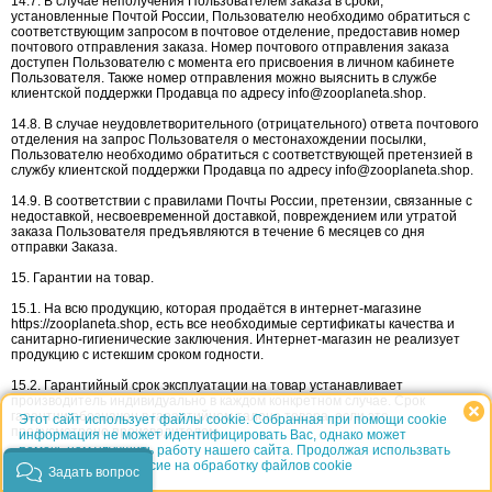
14.7. В случае неполучения Пользователем заказа в сроки,
установленные Почтой России, Пользователю необходимо обратиться с
соответствующим запросом в почтовое отделение, предоставив номер
почтового отправления заказа. Номер почтового отправления заказа
доступен Пользователю с момента его присвоения в личном кабинете
Пользователя. Также номер отправления можно выяснить в службе
клиентской поддержки Продавца по адресу info@zooplaneta.shop.
14.8. В случае неудовлетворительного (отрицательного) ответа почтового
отделения на запрос Пользователя о местонахождении посылки,
Пользователю необходимо обратиться с соответствующей претензией в
службу клиентской поддержки Продавца по адресу info@zooplaneta.shop.
14.9. В соответствии с правилами Почты России, претензии, связанные с
недоставкой, несвоевременной доставкой, повреждением или утратой
заказа Пользователя предъявляются в течение 6 месяцев со дня
отправки Заказа.
15. Гарантии на товар.
15.1. На всю продукцию, которая продаётся в интернет-магазине
https://zooplaneta.shop, есть все необходимые сертификаты качества и
санитарно-гигиенические заключения. Интернет-магазин не реализует
продукцию с истекшим сроком годности.
15.2. Гарантийный срок эксплуатации на товар устанавливает
производитель индивидуально в каждом конкретном случае. Срок
гарантии обозначен в гарантийном талоне товара, если это
Этот сайт использует файлы cookie. Собранная при помощи cookie
предусмотрено производителем.
информация не может идентифицировать Вас, однако может
помочь нам улучшить работу нашего сайта. Продолжая использвать
сайт, Вы даёте согласие на обработку файлов cookie
Задать вопрос