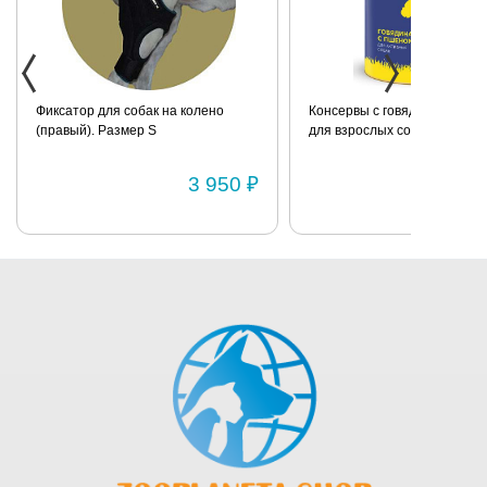
Консервы с говядиной и пшеном
Консервы с говядиной и рис
для взрослых собак всех пород
взрослых собак всех пород
BRIT «Premium» 850г
склонных к полноте BRIT
«Premium» 850г
121 ₽