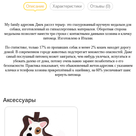
рассел терьер -
Описание
Характеристики
Отзывы
(0)
это
глазурованный
My family адресник Джек рассел терьер- это глазурованный вручную медальон для
вручную
собаки, изготовленный из гипоаллергенных материалов. Оборотная сторона
медальон для
медальона позволяет нанести три строки с контактными данными хозяина и кличку
собаки,
питомца. Изготовлено в Италии.
изготовленный
По статистике, только 17% из пропавших собак и менее 2% кошек находят дорогу
из
домой. В современном городе животных подстерегает множество опасностей. Даже
самый послушный питомец может заиграться, чем-нибудь увлечься, испугаться и
гипоаллергенных
убежать далеко от дома, потому очень важно заранее позаботиться о его
материалов.
безопасности. Практика показывает, что обыкновенный жетон-адресник с указанием
клички и телефона хозяина прикреплённый к ошейнику, на 60% увеличивает шанс
Оборотная
вернуть питомца.
сторона
медальона
позволяет
нанести три
Аксессуары
строки с
контактными
данными
хозяина и кличку
питомца.