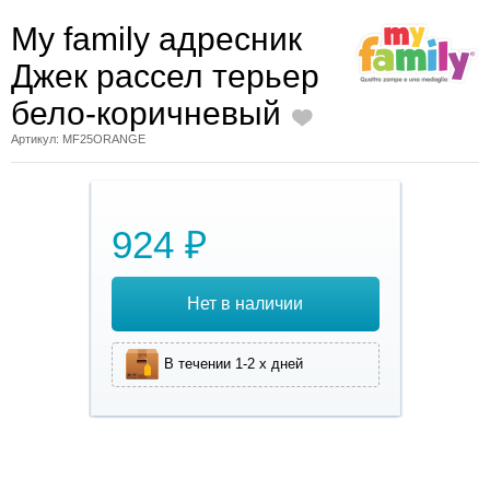
My family адресник
Джек рассел терьер
бело-коричневый
Артикул: MF25ORANGE
924 ₽
Нет в наличии
В течении 1-2 х дней
My family
адресник Джек