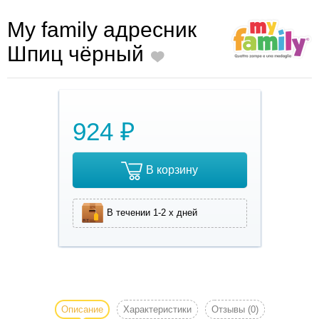
My family адресник
Шпиц чёрный
924 ₽
В корзину
В течении 1-2 х дней
My family
адресник Шпиц
чёрный - это
Описание
Характеристики
Отзывы
(0)