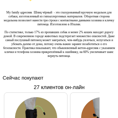
глазурованный
вручную
My family адресник Шпиц чёрный - это глазурованный вручную медальон для
медальон для
собаки, изготовленный из гипоаллергенных материалов. Оборотная сторона
собаки,
медальона позволяет нанести три строки с контактными данными хозяина и кличку
изготовленный
питомца. Изготовлено в Италии.
из
По статистике, только 17% из пропавших собак и менее 2% кошек находят дорогу
гипоаллергенных
домой. В современном городе животных подстерегает множество опасностей. Даже
самый послушный питомец может заиграться, чем-нибудь увлечься, испугаться и
материалов.
убежать далеко от дома, потому очень важно заранее позаботиться о его
Оборотная
безопасности. Практика показывает, что обыкновенный жетон-адресник с указанием
клички и телефона хозяина прикреплённый к ошейнику, на 60% увеличивает шанс
сторона
вернуть питомца.
медальона
позволяет
нанести три
строки с
Сейчас покупают
контактными
27 клиентов он-лайн
данными
хозяина и кличку
питомца.
Изготовлено в
Италии.