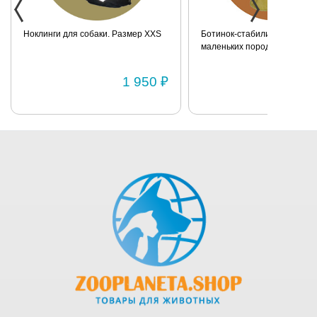
Ноклинги для собаки. Размер XXS
Ботинок-стабилизатор для 
маленьких пород для задних
Размер 2
1 950 ₽
1 