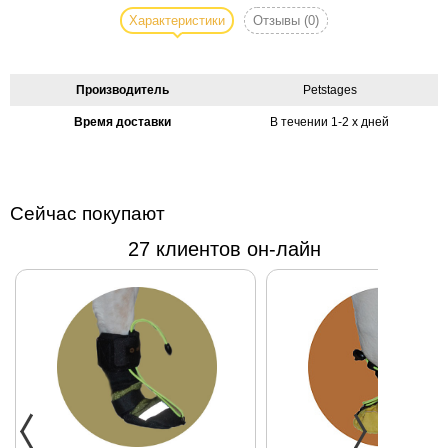
отличные игрушки
Характеристики
Отзывы
(0)
для совместных
игр с
питомцем. Длинный
Производитель
Petstages
перьевой хвостик
Время доставки
В течении 1-2 х дней
удерживает
внимание и
развивает
охотничий
Сейчас покупают
инстинкт.
27 клиентов он-лайн