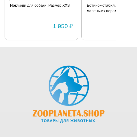
Ноклинги для собаки. Размер XXS
Ботинок-стабилизатор для 
маленьких пород для задних
Размер 2
1 950 ₽
1 