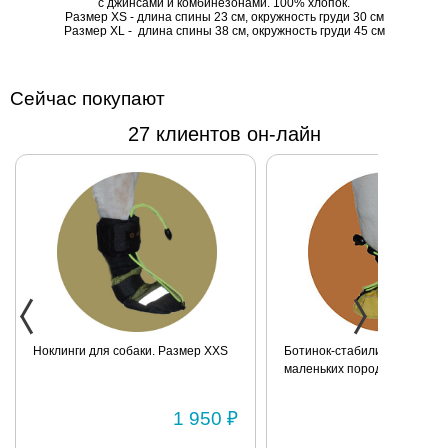
с джинсами и комбинезонами. 100% хлопок.
сочетается с
Размер XS - длина спины 23 см, окружность груди 30 см
Размер XL - длина спины 38 см, окружность груди 45 см
джинсами и
комбинезонами.
100% хлопок.
Сейчас покупают
Размер XS -
длина спины 23
27 клиентов он-лайн
см, окружность
груди 30 см
Размер XL -
длина спины 38
см, окружность
груди 45 см
Ноклинги для собаки. Размер XXS
Ботинок-стабилизатор для 
маленьких пород для задних
Размер 2
1 950 ₽
1 