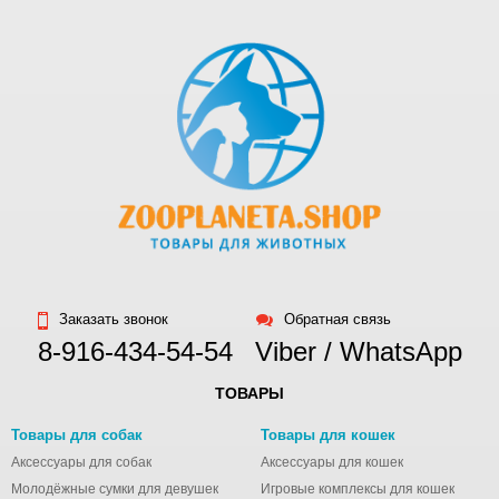
питомца витаминами
и микроэлементами,
а различные
целебные растения и
травы будут
способствовать
здоровому
пищеварению.
Биологически
соответствующие
корма ACANA
ежедневно готовятся
на отмеченной
Заказать звонок
Обратная связь
наградой фабрике из
8-916-434-54-54
Viber / WhatsApp
свежих канадских
ингредиентов
ТОВАРЫ
высочайшего
качества. Это значит,
Товары для собак
Товары для кошек
что ваш пес будет
Аксессуары для собак
Аксессуары для кошек
радовать вас
Молодёжные сумки для девушек
Игровые комплексы для кошек