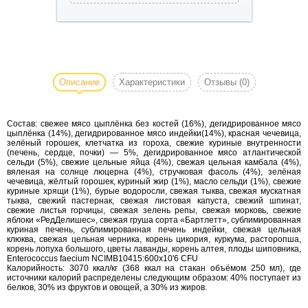
Корм для собак
Acana Light Fit -
полноценный и
Описание
Характеристики
Отзывы
(0)
сбалансированный
рацион для собак с
Состав: свежее мясо цыплёнка без костей (16%), дегидрированное мясо
повышенной массой
цыплёнка (14%), дегидрированное мясо индейки(14%), красная чечевица,
тела.
зелёный горошек, клетчатка из гороха, свежие куриные внутренности
(печень, сердце, почки) — 5%, дегидрированное мясо атлантической
Животным, имеющим
сельди (5%), свежие цельные яйца (4%), свежая цельная камбала (4%),
лишний вес,
вяленая на солнце люцерна (4%), стручковая фасоль (4%), зелёная
чечевица, жёлтый горошек, куриный жир (1%), масло сельди (1%), свежие
особенно необходим
куриные хрящи (1%), бурые водоросли, свежая тыква, свежая мускатная
правильно
тыква, свежий пастернак, свежая листовая капуста, свежий шпинат,
свежие листья горчицы, свежая зелень репы, свежая морковь, свежие
подобранный рацион,
яблоки «РедДелишес», свежая груша сорта «Бартлетт», сублимированная
куриная печень, сублимированная печень индейки, свежая цельная
содержащий много
клюква, свежая цельная черника, корень цикория, куркума, расторопша,
белков для
корень лопуха большого, цветы лаванды, корень алтея, плоды шиповника,
Enterococcus faecium NCIMB10415:600x10'6 CFU
поддержания
Калорийность: 3070 ккал/кг (368 ккал на стакан объёмом 250 мл), где
мышечной массы, и
источники калорий распределены следующим образом: 40% поступает из
белков, 30% из фруктов и овощей, а 30% из жиров.
сниженный уровень
углеводов,