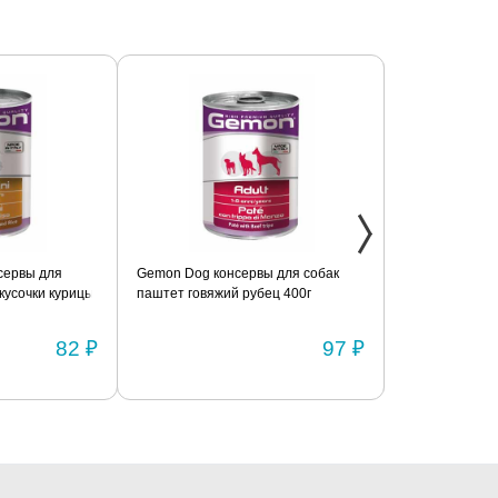
сервы для
Gemon Dog консервы для собак
Консервы с го
кусочки курицы
паштет говяжий рубец 400г
для взрослых 
BRIT «Premium
82 ₽
97 ₽