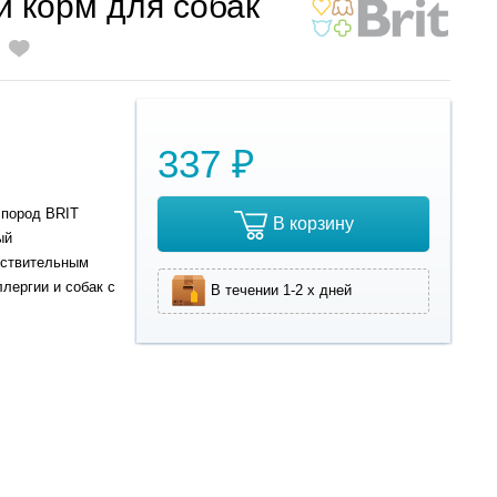
 корм для собак
337 ₽
 пород BRIT
В корзину
ый
вствительным
лергии и собак с
В течении 1-2 х дней