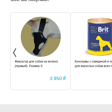
змер
Фиксатор для собак на колено
Консервы с говядиной и 
(правый). Размер S
для взрослых собак всех 
BRIT «Premium» 850г
0 ₽
3 950 ₽