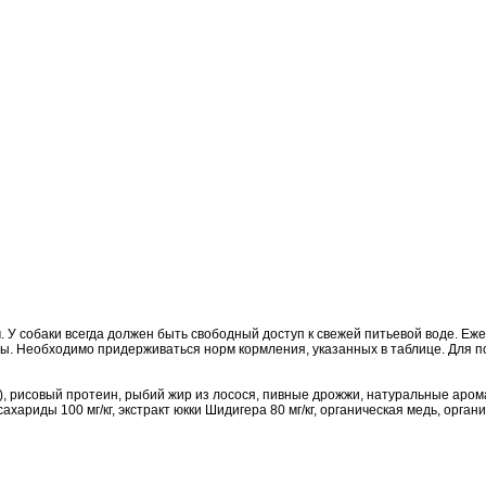
. У собаки всегда должен быть свободный доступ к свежей питьевой воде. Еж
еды. Необходимо придерживаться норм кормления, указанных в таблице. Для 
, рисовый протеин, рыбий жир из лосося, пивные дрожжи, натуральные аромати
ариды 100 мг/кг, экстракт юкки Шидигера 80 мг/кг, органическая медь, органи