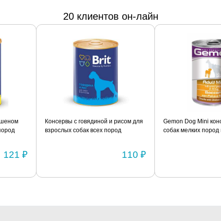
20 клиентов он-лайн
пшеном
Консервы с говядиной и рисом для
Gemon Dog Mini кон
пород
взрослых собак всех пород
собак мелких пород 
склонных к полноте BRIT
с рисом 415г
«Premium» 850г
121 ₽
110 ₽