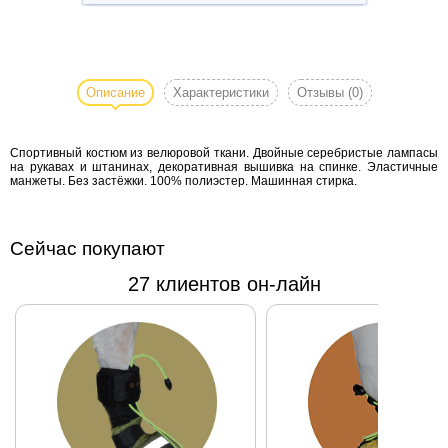
Спортивный
костюм для
собаки
Описание
Характеристики
Отзывы
(0)
ZEBRA из
велюровой
Спортивный костюм из велюровой ткани. Двойные серебристые лампасы
ткани.
на рукавах и штанинах, декоративная вышивка на спинке. Эластичные
Двойные
манжеты. Без застёжки. 100% полиэстер. Машинная стирка.
серебристые
лампасы на
рукавах и
Сейчас покупают
штанинах,
27 клиентов он-лайн
декоративная
вышивка на
спинке.
Эластичные
манжеты.
Без
застёжки.
100%