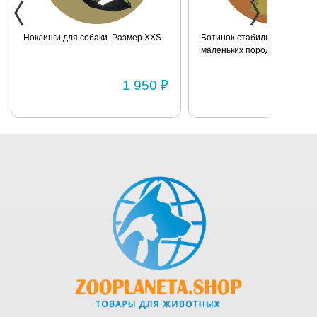
полиэстер.
Машинная
Ноклинги для собаки. Размер XXS
Ботинок-стабилизатор для 
стирка.
маленьких пород для задних
Как измерить
Размер 2
собаку
1 950 ₽
1 