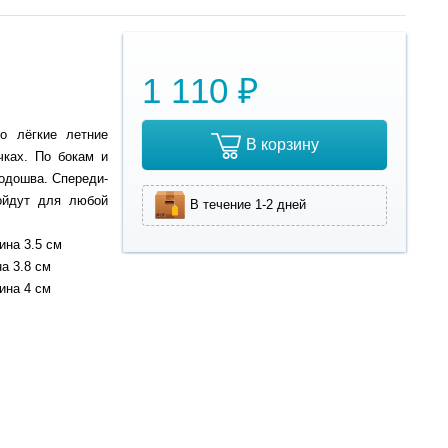
1 110 ₽
о лёгкие летние
В корзину
чках. По бокам и
подошва. Спереди-
ойдут для любой
В течение 1-2 дней
ина 3.5 см
а 3.8 см
ина 4 см