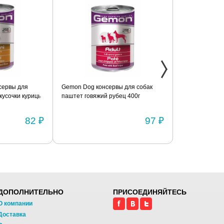
Gemon Dog консервы для собак
Консервы с говядиной и печ
ы
паштет говяжий рубец 400г
для взрослых собак всех по
BRIT «Premium» 850г
₽
97 ₽
ДОПОЛНИТЕЛЬНО
ПРИСОЕДИНЯЙТЕСЬ
О компании
Доставка