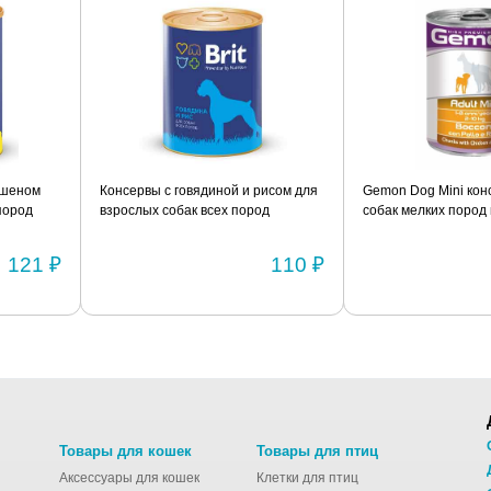
Консервы с говядиной и рисом для
Gemon Dog Mini консервы для
взрослых собак всех пород
собак мелких пород кусочки куриц
склонных к полноте BRIT
с рисом 415г
«Premium» 850г
110 ₽
82 
Товары для кошек
Товары для птиц
Аксессуары для кошек
Клетки для птиц