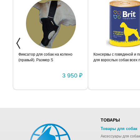
сатор для собак на колено
Консервы с говядиной и пшеном
авый). Размер S
для взрослых собак всех пород
BRIT «Premium» 850г
3 950 ₽
121 ₽
ТОВАРЫ
Товары для собак
Аксессуары для собак